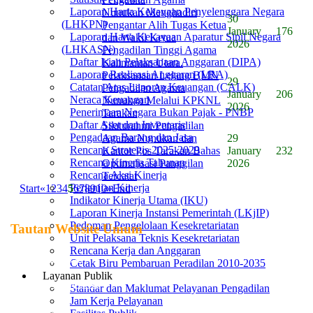
Laporan Harta Kekayaan Penyelenggara Negara
Nunukan Menghadiri
30
(LHKPN)
Pengantar Alih Tugas Ketua
January
176
Laporan Harta Kekayaan Aparatur Sipil Negara
dan Wakil Ketua
2026
(LHKASN)
Pengadilan Tinggi Agama
Daftar Isian Pelaksanaan Anggaran (DIPA)
Kalimantan Utara.
Laporan Realisasi Anggaran (LRA)
Pelaksanaan Lelang BMN
29
Catatan Atas Laporan Keuangan (CALK)
Pengadilan Agama
January
206
Neraca Keuangan
Nunukan Melalui KPKNL
2026
Penerimaan Negara Bukan Pajak - PNBP
Tarakan
Daftar Aset dan Inventaris
Silaturahmi Pengadilan
Pengadaan Barang dan Jasa
Agama Nunukan dan
29
Rencana Strategis 2025-2029
Kantor Pos Tarakan Bahas
January
232
Rencana Kinerja Tahunan
Optimalisasi Panggilan
2026
Rencana Aksi Kinerja
Tercatat
Perjanjian Kinerja
Start
«
1
2
3
4
5
6
7
8
9
10
»
End
Indikator Kinerja Utama (IKU)
Laporan Kinerja Instansi Pemerintah (LKjIP)
Pedoman Pengelolaan Kesekretariatan
Tautan Website Umum
Unit Pelaksana Teknis Kesekretariatan
Rencana Kerja dan Anggaran
Mahkamah Agung RI
Cetak Biru Pembaruan Peradilan 2010-2035
Layanan Publik
Badan Pengawasan MA RI
Standar dan Maklumat Pelayanan Pengadilan
Jam Kerja Pelayanan
Ditjen Badilag