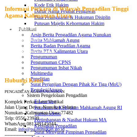
Kode Etik Hakim
Informasi Perkara di Wilayah Pengadilan Tinggi
Daftar Nama Pejabat Pengawas
Agama Kalimantan Utara
Data Pelanggaran & Hukuman Disiplin
Putusan Majelis Kehormatan Hakim
SIPP Pengadilan Agama Tanjung Selor
Publikasi
Arsip Berita Pengadilan Agama Nunukan
Berita Mahkamah Agung
SIPP Pengadilan Agama Tarakan
Berita Badan Peradilan Agama
Berita PTA Kalimantan Utara
SIPP Pengadilan Agama Nunukan
Pengumuman
Pengumuman CPNS
Pengumuman Itsbat Nikah
Multimedia
Penelitian
Hubungi Kami
Surat Perjanjian Dengan Pihak Ke Tiga (MoU)
Regulasi/Aturan
PENGADILAN AGAMA NUNUKAN
Sistem Pengelolaan Pengadilan
E Learning
Komplek Perkantoran Vertikal
Jalan Ujang Dewa, Nunukan Selatan
Peraturan & Kebijakan Mahkamah Agung RI
Nunukan- Kalimantan Utara 77482
Yurisprudensi
Telp: 0556-23939
Pertimbangan & Nasihat Hukum MA
WhatsApp 081349145044
Kebijakan Pengadilan
Email:
info@pa-nunukan.go.id
Surat Menyurat Pimpinan Pengadilan
--------------------