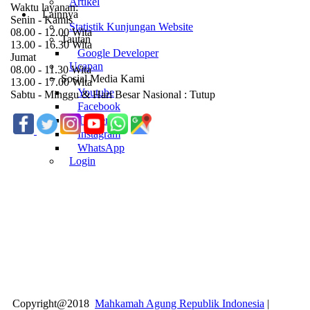
Artikel
Waktu layanan:
Lainnya
Senin - Kamis
Statistik Kunjungan Website
08.00 - 12.00 Wita
Tautan
13.00 - 16.30 Wita
Google Developer
Jumat
Ucapan
08.00 - 11.30 Wita
Sosial Media Kami
13.00 - 17.00 Wita
Youtube
Sabtu - Minggu & Hari Besar Nasional : Tutup
Facebook
Twitter
Instagram
WhatsApp
Login
Copyright@2018
Mahkamah Agung Republik Indonesia
|