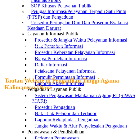
Fasilitas Publik
SOP Khusus Pelayanan Publik
Direktori Putusan MA-RI
Petugas Informasi/Pelayanan Terpadu Satu Pintu
(PTSP) dan Pengaduan
Prosedur Peringatan Dini Dan Prosedur Evakuasi
JDIH Mahkamah Agung
Keadaan Darurat
Layanan Informasi Publik
PTA Kalimantan Utara
Prosedur & Jangka Waktu Pelayanan Informasi
Pemerintah Provinsi Kalimantan Utara
Hak Pemohon Informasi
Prosedur Keberatan Pelayanan Informasi
PN Nunukan
Biaya Perolehan Informasi
Daftar Informasi
Pemerintah Daerah Kabupaten Nunukan
Pelaksana Pelayanan Informasi
Formulir Permintaan Informasi
Tautan Website di Pengadilan Tinggi Agama
Laporan Akses Informasi
Kalimantan Utara
Pengaduan Layanan Publik
Sistem Pengawasan Mahkamah Agung RI (SIWAS
MARI)
Pengadilan Tinggi Agama Kalimantan Utara
Prosedur Pengaduan
Pengadilan Agama Tanjung Selor
Hak - hak Pelapor dan Terlapor
Laporan Rekapitulasi Pengaduan
Pengadilan Agama Tarakan
Jangka Waktu & Alur Penyelesaian Pengaduan
Pengawasan & Pendisiplinan
Pengadilan Agama Nunukan
Pedoman Pengawasan