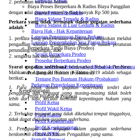
Delegasi Keluar
perbuatan melawan hukum
Biaya Proses Berperkara & Radius Biaya Panggilan
dengan nilai gugatan materil paling banyak Rp 500 juta.
Biaya Perkara & Radius
Biaya Sidang Terpadu & Radius
Perkara yang tidak termasuk dalam gugatan sederhana
Biaya Sidang di Luar Gedung & Radius
adalah
:
Biaya Hak - Hak Kepaniteraan
Laporan Penggunaan Biaya Perkara
perkara yang penyelesaian sengketanya dilakukan melalui
Laporan Pengembalian Sisa Panjar Perkara
pengadilan khusus sebagaimana diatur di dalam peraturan
Berperkara Tanpa Biaya (Prodeo)
perundang-undangan; atau
Syarat Berperkara Prodeo
sengketa hak atas tanah.
Prosedur Berperkara Prodeo
Syarat gugatan sederhana
berdasarkan Pasal 4
Peraturan
Rincian Biaya Prodeo yang dibebankan ke Negara
Mahkamah Agung RI Nomor 4 Tahun 2019
adalah sebagai
Pos Bantuan Hukum (Posbakum)
berikut:
Tentang Pos Bantuan Hukum (Posbakum)
Pedoman Pengelolaan Kepaniteraan
1. Para
pihak dalam gugatan sederhana terdiri dari
Kesekretariatan
penggugat dan tergugat yang masing-masing tidak boleh
Profil Pejabat & Pegawai
lebih dari satu, kecuali memiliki kepentingan hukum yang
Profil Ketua
sama.
Profil Wakil Ketua
2. Terhadap tergugat yang tidak diketahui tempat tinggalnya,
Profil Hakim
tidak dapat diajukan gugatan sederhana.
Profil Kepaniteraan
Profil Kesekretariatan
3. Penggugat dan tergugat dalam gugatan sederhana
Profil PPPK
berdomisili di daerah hukum Pengadilan yang sama.
Statistik Pegawai