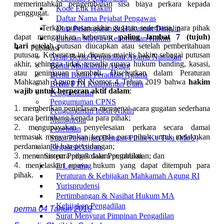
memerintahkan pengembalian sisa biaya perkara kepada
Kode Etik Hakim
penggugat.
Daftar Nama Pejabat Pengawas
Terkait putusan akhir gugatan sederhana, para pihak
Data Pelanggaran & Hukuman Disiplin
dapat mengajukan keberatan
paling lambat 7 (tujuh)
Putusan Majelis Kehormatan Hakim
hari
setelah putusan diucapkan atau setelah pemberitahuan
Publikasi
putusan. Keberatan ini diputus majelis hakim sebagai putusan
Arsip Berita Pengadilan Agama Nunukan
akhir, sehingga tidak tersedia upaya hukum banding, kasasi,
Berita Mahkamah Agung
atau peninjauan kembali.
Disebutkan dalam Peraturan
Berita Badan Peradilan Agama
Mahkamah Agung RI Nomor 4 Tahun 2019 bahwa
hakim
Berita PTA Kalimantan Utara
wajib untuk berperan aktif dalam
:
Pengumuman
Pengumuman CPNS
memberikan penjelasan mengenai acara gugatan sederhana
Pengumuman Itsbat Nikah
secara berimbang kepada para pihak;
Multimedia
mengupayakan penyelesaian perkara secara damai
Penelitian
termasuk menyarankan kepada para pihak untuk melakukan
Surat Perjanjian Dengan Pihak Ke Tiga (MoU)
perdamaian di luar persidangan;
Regulasi/Aturan
menuntun para pihak dalam pembuktian; dan
Sistem Pengelolaan Pengadilan
menjelaskan upaya hukum yang dapat ditempuh para
E Learning
pihak.
Peraturan & Kebijakan Mahkamah Agung RI
Yurisprudensi
Pertimbangan & Nasihat Hukum MA
Kebijakan Pengadilan
perma 04 Tahun 2019
Surat Menyurat Pimpinan Pengadilan