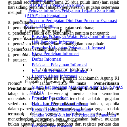
Fasilitas Publik
gugatan sederhana paling lama 25 (dua puluh lima) hari sejak
SOP Khusus Pelayanan Publik
hari sidang pertama.
Tahapan penyelesaian gugatan sederhana
Petugas Informasi/Pelayanan Terpadu Satu Pintu
meliputi:
(PTSP) dan Pengaduan
Prosedur Peringatan Dini Dan Prosedur Evakuasi
pendaftaran;
Keadaan Darurat
pemeriksaan kelengkapan gugatan sederhana;
Layanan Informasi Publik
penetapan Hakim dan penunjukan panitera pengganti;
Prosedur & Jangka Waktu Pelayanan Informasi
pemeriksaan pendahuluan
;
Hak Pemohon Informasi
penetapan hari sidang dan pemanggilan para pihak;
Prosedur Keberatan Pelayanan Informasi
pemeriksaan sidang dan perdamaian;
Biaya Perolehan Informasi
pembuktian; dan
Daftar Informasi
putusan
Pelaksana Pelayanan Informasi
1.2 Alur Gugatan Sederhana
Formulir Permintaan Informasi
Laporan Akses Informasi
Merujuk pada isi Peraturan Mahkamah Agung RI
Pengaduan Layanan Publik
Nomor 4 Tahun 2019, maka
Pemeriksaan
Sistem Pengawasan Mahkamah Agung RI (SIWAS
Pendahuluan
menjadi tahapan
paling krusial
karena di
MARI)
tahap ini, hakim berwenang menilai dan kemudian
Prosedur Pengaduan
menentukan apakah perkara tersebut adalah gugatan
sederhana. Di dalam Pemeriksaan Pendahuluan, apabila
Hak - hak Pelapor dan Terlapor
dalam pemeriksaan Hakim berpendapat bahwa gugatan tidak
Laporan Rekapitulasi Pengaduan
termasuk dalam gugatan sederhana, maka Hakim
Jangka Waktu & Alur Penyelesaian Pengaduan
mengeluarkan penetapan yang menyatakan bahwa gugatan
Pengawasan & Pendisiplinan
bukan gugatan sederhana, mencoret dari register perkara dan
Pedoman Pengawasan