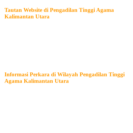
Tautan Website di Pengadilan Tinggi Agama
Kalimantan Utara
Pengadilan Tinggi Agama Kalimantan Utara
Pengadilan Agama Tanjung Selor
Pengadilan Agama Tarakan
Pengadilan Agama Nunukan
Informasi Perkara di Wilayah Pengadilan Tinggi
Agama Kalimantan Utara
SIPP Pengadilan Agama Tanjung Selor
SIPP Pengadilan Agama Tarakan
SIPP Pengadilan Agama Nunukan