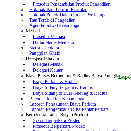
Prosedur Pengambilan Produk Pengadilan
Hak-hak Para Pencari Keadilan
Hak-hak Pokok Dalam Proses Persidangan
Tata Tertib di Pengadilan
Agenda/Jadwal Persidangan
Mediasi
Prosedur Mediasi
Daftar Nama Mediator
Statistik Perkara
Panggilan Ghaib
Delegasi/Tabayun
Delegasi Masuk
Delegasi Keluar
Biaya Proses Berperkara & Radius Biaya Panggilan
Lapo
Biaya Perkara & Radius
Biaya Sidang Terpadu & Radius
Biaya Sidang di Luar Gedung & Radius
Biaya Hak - Hak Kepaniteraan
Laporan Penggunaan Biaya Perkara
Laporan Pengembalian Sisa Panjar Perkara
Berperkara Tanpa Biaya (Prodeo)
Syarat Berperkara Prodeo
Prosedur Berperkara Prodeo