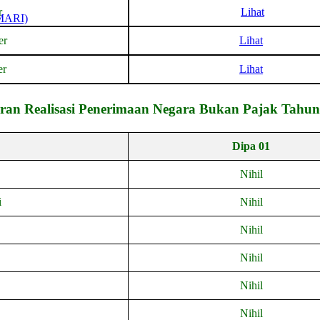
r
Lihat
MARI)
er
Lihat
er
Lihat
ran Realisasi Penerimaan Negara Bukan Pajak Tahun
Dipa 01
Nihil
i
Nihil
Nihil
Nihil
Nihil
Nihil