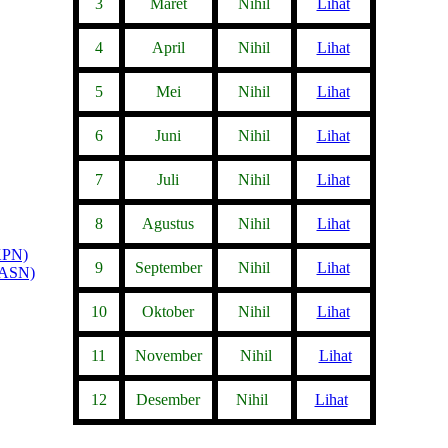
3
Maret
Nihil
Lihat
4
April
Nihil
Lihat
5
Mei
Nihil
Lihat
6
Juni
Nihil
Lihat
7
Juli
Nihil
Lihat
8
Agustus
Nihil
Lihat
KPN)
9
September
Nihil
Lihat
KASN)
10
Oktober
Nihil
Lihat
11
November
Nihil
Lihat
12
Desember
Nihil
Lihat