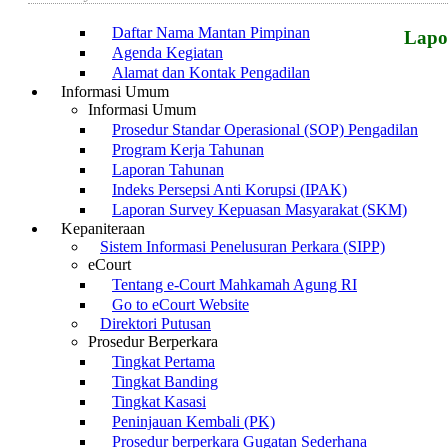
SK Pembentukan Pengadilan Agama Nunukan
Daftar Nama Mantan Pimpinan
Lapo
Agenda Kegiatan
Alamat dan Kontak Pengadilan
Informasi Umum
Informasi Umum
Prosedur Standar Operasional (SOP) Pengadilan
Program Kerja Tahunan
Laporan Tahunan
Indeks Persepsi Anti Korupsi (IPAK)
Laporan Survey Kepuasan Masyarakat (SKM)
Kepaniteraan
Sistem Informasi Penelusuran Perkara (SIPP)
eCourt
Tentang e-Court Mahkamah Agung RI
Go to eCourt Website
Direktori Putusan
Prosedur Berperkara
Tingkat Pertama
Tingkat Banding
Tingkat Kasasi
Peninjauan Kembali (PK)
Prosedur berperkara Gugatan Sederhana