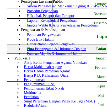
Pengaduan Layanan Publik
10
Oktobe
Sistem Pengawasan Mahkamah Agung RI (SIWAS 
Prosedur Pengaduan
11
Novemb
Hak - hak Pelapor dan Terlapor
Laporan Rekapitulasi Pengaduan
12
Desemb
Jangka Waktu & Alur Penyelesaian Pengaduan
Pengawasan & Pendisiplinan
Pedoman Pengawasan
Lapo
Kode Etik Hakim
Daftar Nama Pejabat Pengawas
Data Pelanggaran & Hukuman Disiplin
No
Bulan
Putusan Majelis Kehormatan Hakim
Publikasi
1
Januari
Arsip Berita Pengadilan Agama Nunukan
Berita Mahkamah Agung
2
Februar
Berita Badan Peradilan Agama
Berita PTA Kalimantan Utara
3
Maret
Pengumuman
Pengumuman CPNS
4
April
Pengumuman Itsbat Nikah
Multimedia
5
Mei
Penelitian
Surat Perjanjian Dengan Pihak Ke Tiga (MoU)
6
Juni
Regulasi/Aturan