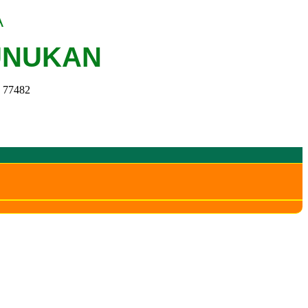
A
UNUKAN
a 77482