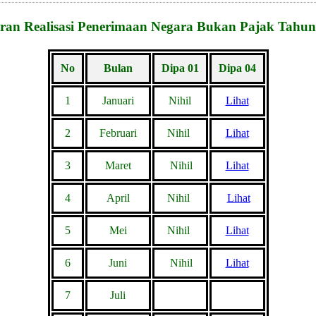
ran Realisasi Penerimaan Negara Bukan Pajak Tahun
No
Bulan
Dipa 01
Dipa 04
1
Januari
Nihil
Lihat
2
Februari
Nihil
Lihat
3
Maret
Nihil
Lihat
4
April
Nihil
Lihat
5
Mei
Nihil
Lihat
6
Juni
Nihil
Lihat
7
Juli