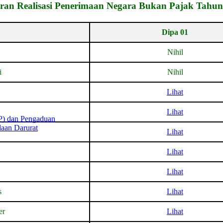
ran Realisasi Penerimaan Negara Bukan Pa
jak Tahun
Dipa 01
Nihil
i
Nihil
Lihat
Lihat
SP) dan Pengaduan
daan Darurat
Lihat
Lihat
Lihat
s
Lihat
er
Lihat