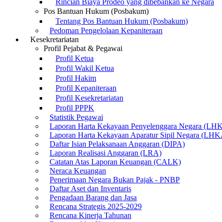
Rincian Biaya Prodeo yang dibebankan ke Negara
Pos Bantuan Hukum (Posbakum)
Tentang Pos Bantuan Hukum (Posbakum)
Pedoman Pengelolaan Kepaniteraan
Kesekretariatan
Profil Pejabat & Pegawai
Profil Ketua
Profil Wakil Ketua
Profil Hakim
Profil Kepaniteraan
Profil Kesekretariatan
Profil PPPK
Statistik Pegawai
Laporan Harta Kekayaan Penyelenggara Negara (LH
Laporan Harta Kekayaan Aparatur Sipil Negara (LH
Daftar Isian Pelaksanaan Anggaran (DIPA)
Laporan Realisasi Anggaran (LRA)
Catatan Atas Laporan Keuangan (CALK)
Neraca Keuangan
Penerimaan Negara Bukan Pajak - PNBP
Daftar Aset dan Inventaris
Pengadaan Barang dan Jasa
Rencana Strategis 2025-2029
Rencana Kinerja Tahunan