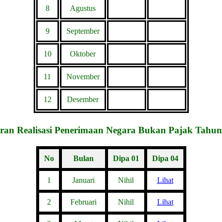
8
Agustus
9
September
10
Oktober
11
November
12
Desember
ran Realisasi Penerimaan Negara Bukan Pajak Tahun
No
Bulan
Dipa 01
Dipa 04
1
Januari
Nihil
Lihat
2
Februari
Nihil
Lihat