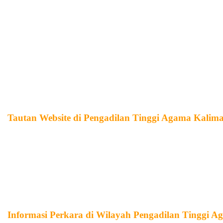
Direktori Putusan MA-RI
JDIH Mahkamah Agung
PTA Kalimantan Utara
Pemerintah Provinsi Kalimantan Utara
PN Nunukan
Pemerintah Daerah Kabupaten Nunukan
Tautan Website di Pengadilan Tinggi Agama Kalim
Pengadilan Tinggi Agama Kalimantan Utara
Pengadilan Agama Tanjung Selor
Pengadilan Agama Tarakan
Pengadilan Agama Nunukan
Informasi Perkara di Wilayah Pengadilan Tinggi 