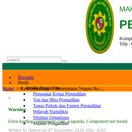
MA
P
Komple
Telp :
Beranda
Profil
Profile Pengadilan
Home
>
Kesekretariatan
>
Penerimaan Negara Bu....
Pengantar Ketua Pengadilan
×
Visi dan Misi Pengadilan
Tugas Pokok dan Fungsi Pengadilan
Warning
Wilayah Yurisdiksi
Struktur Organisasi
Error loading component: com_icagenda, Component not found.
Sejarah Pengadilan
Tanggal Pembentukan Pengadilan Agama Nunuka
Written by Admin on
07 November 2018
. Hits: 4263