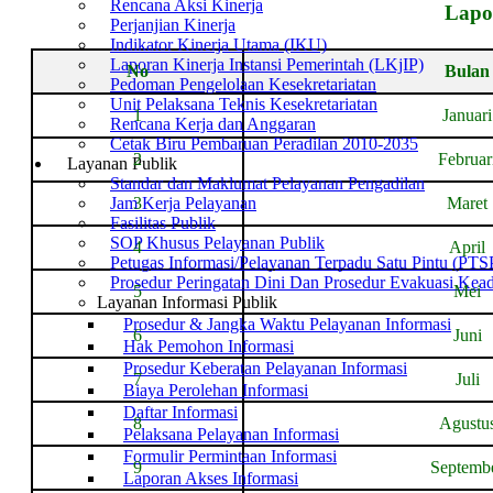
Rencana Aksi Kinerja
La
po
Perjanjian Kinerja
Indikator Kinerja Utama (IKU)
Laporan Kinerja Instansi Pemerintah (LKjIP)
No
Bulan
Pedoman Pengelolaan Kesekretariatan
Unit Pelaksana Teknis Kesekretariatan
1
Januari
Rencana Kerja dan Anggaran
Cetak Biru Pembaruan Peradilan 2010-2035
2
Februar
Layanan Publik
Standar dan Maklumat Pelayanan Pengadilan
Jam Kerja Pelayanan
3
Maret
Fasilitas Publik
SOP Khusus Pelayanan Publik
4
April
Petugas Informasi/Pelayanan Terpadu Satu Pintu (PT
Prosedur Peringatan Dini Dan Prosedur Evakuasi Kea
5
Mei
Layanan Informasi Publik
Prosedur & Jangka Waktu Pelayanan Informasi
6
Juni
Hak Pemohon Informasi
Prosedur Keberatan Pelayanan Informasi
7
Juli
Biaya Perolehan Informasi
Daftar Informasi
8
Agustu
Pelaksana Pelayanan Informasi
Formulir Permintaan Informasi
9
Septemb
Laporan Akses Informasi