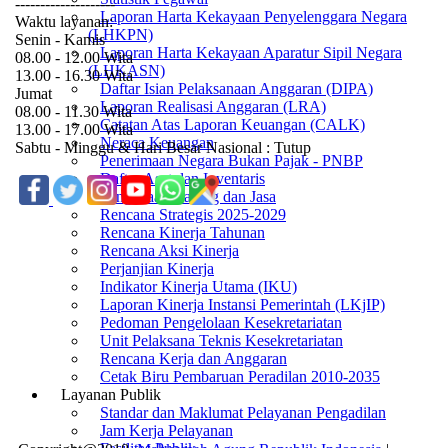
--------------------
Laporan Harta Kekayaan Penyelenggara Negara
Waktu layanan:
(LHKPN)
Senin - Kamis
Laporan Harta Kekayaan Aparatur Sipil Negara
08.00 - 12.00 Wita
(LHKASN)
13.00 - 16.30 Wita
Daftar Isian Pelaksanaan Anggaran (DIPA)
Jumat
Laporan Realisasi Anggaran (LRA)
08.00 - 11.30 Wita
Catatan Atas Laporan Keuangan (CALK)
13.00 - 17.00 Wita
Neraca Keuangan
Sabtu - Minggu & Hari Besar Nasional : Tutup
Penerimaan Negara Bukan Pajak - PNBP
Daftar Aset dan Inventaris
Pengadaan Barang dan Jasa
Rencana Strategis 2025-2029
Rencana Kinerja Tahunan
Rencana Aksi Kinerja
Perjanjian Kinerja
Indikator Kinerja Utama (IKU)
Laporan Kinerja Instansi Pemerintah (LKjIP)
Pedoman Pengelolaan Kesekretariatan
Unit Pelaksana Teknis Kesekretariatan
Rencana Kerja dan Anggaran
Cetak Biru Pembaruan Peradilan 2010-2035
Layanan Publik
Standar dan Maklumat Pelayanan Pengadilan
Jam Kerja Pelayanan