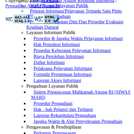
Fasilitas Publik
Copyright@2018
Mahkamah Agung Republik Indonesia
|
SOP Khusus Pelayanan Publik
Pengadilan Agama Nunukan
Petugas Informasi/Pelayanan Terpadu Satu Pintu
(PTSP) dan Pengaduan
Prosedur Peringatan Dini Dan Prosedur Evakuasi
Keadaan Darurat
Layanan Informasi Publik
Prosedur & Jangka Waktu Pelayanan Informasi
Hak Pemohon Informasi
Prosedur Keberatan Pelayanan Informasi
Biaya Perolehan Informasi
Daftar Informasi
Pelaksana Pelayanan Informasi
Formulir Permintaan Informasi
Laporan Akses Informasi
Pengaduan Layanan Publik
Sistem Pengawasan Mahkamah Agung RI (SIWAS
MARI)
Prosedur Pengaduan
Hak - hak Pelapor dan Terlapor
Laporan Rekapitulasi Pengaduan
Jangka Waktu & Alur Penyelesaian Pengaduan
Pengawasan & Pendisiplinan
Pedoman Pengawasan