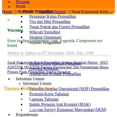
Beranda
Profil
Profile Pengadilan
Home
>
Publikasi
>
Regulasi/Aturan
>
Surat Keputusan Ketu....
Pengantar Ketua Pengadilan
×
Visi dan Misi Pengadilan
Tugas Pokok dan Fungsi Pengadilan
Warning
Wilayah Yurisdiksi
Struktur Organisasi
Error loading component: com_icagenda, Component not
Sejarah Pengadilan
found.
Tanggal Pembentukan Pengadilan Agama
Nunukan
Written by Admin on
07 December 2019
. Hits: 5390
SK Pembentukan Pengadilan Agama Nunukan
Surat Keputusan Ketua Pengadilan Agama Nunukan Nomor : W17-
Daftar Nama Mantan Pimpinan
A10/37/Hk.05/1/2018 Tentang Penggunaan Dan Pengelolaan Biaya
Agenda Kegiatan
Proses Pada Pengadilan Agama Nunukan
Alamat dan Kontak Pengadilan
Informasi Umum
Informasi Umum
Tautan Website Umum
Prosedur Standar Operasional (SOP) Pengadilan
Program Kerja Tahunan
Laporan Tahunan
Mahkamah Agung RI
Indeks Persepsi Anti Korupsi (IPAK)
Laporan Survey Kepuasan Masyarakat (SKM)
Badan Pengawasan MA RI
Kepaniteraan