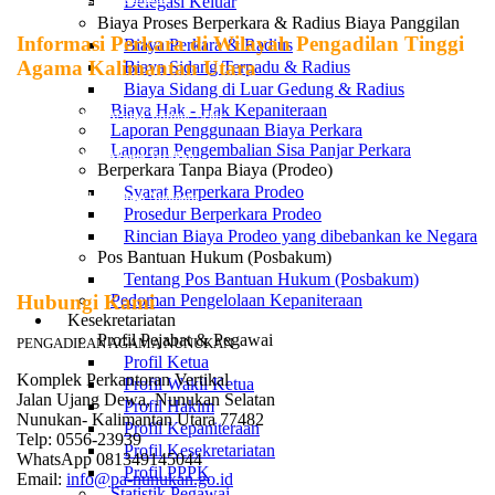
Delegasi Keluar
Biaya Proses Berperkara & Radius Biaya Panggilan
Informasi Perkara di Wilayah Pengadilan Tinggi
Biaya Perkara & Radius
Agama Kalimantan Utara
Biaya Sidang Terpadu & Radius
Biaya Sidang di Luar Gedung & Radius
Biaya Hak - Hak Kepaniteraan
SIPP Pengadilan Agama Tanjung Selor
Laporan Penggunaan Biaya Perkara
Laporan Pengembalian Sisa Panjar Perkara
SIPP Pengadilan Agama Tarakan
Berperkara Tanpa Biaya (Prodeo)
Syarat Berperkara Prodeo
SIPP Pengadilan Agama Nunukan
Prosedur Berperkara Prodeo
Rincian Biaya Prodeo yang dibebankan ke Negara
Pos Bantuan Hukum (Posbakum)
Tentang Pos Bantuan Hukum (Posbakum)
Pedoman Pengelolaan Kepaniteraan
Hubungi Kami
Kesekretariatan
Profil Pejabat & Pegawai
PENGADILAN AGAMA NUNUKAN
Profil Ketua
Komplek Perkantoran Vertikal
Profil Wakil Ketua
Jalan Ujang Dewa, Nunukan Selatan
Profil Hakim
Nunukan- Kalimantan Utara 77482
Profil Kepaniteraan
Telp: 0556-23939
Profil Kesekretariatan
WhatsApp 081349145044
Profil PPPK
Email:
info@pa-nunukan.go.id
Statistik Pegawai