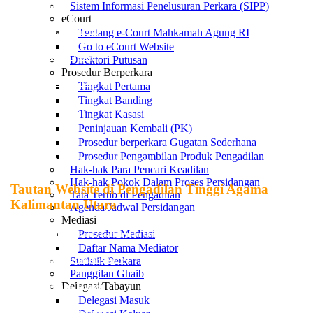
Sistem Informasi Penelusuran Perkara (SIPP)
Ditjen Badilag
eCourt
Tentang e-Court Mahkamah Agung RI
Direktori Putusan MA-RI
Go to eCourt Website
JDIH Mahkamah Agung
Direktori Putusan
Prosedur Berperkara
PTA Kalimantan Utara
Tingkat Pertama
Tingkat Banding
Pemerintah Provinsi Kalimantan Utara
Tingkat Kasasi
Peninjauan Kembali (PK)
PN Nunukan
Prosedur berperkara Gugatan Sederhana
Prosedur Pengambilan Produk Pengadilan
Pemerintah Daerah Kabupaten Nunukan
Hak-hak Para Pencari Keadilan
Hak-hak Pokok Dalam Proses Persidangan
Tautan Website di Pengadilan Tinggi Agama
Tata Tertib di Pengadilan
Kalimantan Utara
Agenda/Jadwal Persidangan
Mediasi
Prosedur Mediasi
Pengadilan Tinggi Agama Kalimantan Utara
Daftar Nama Mediator
Statistik Perkara
Pengadilan Agama Tanjung Selor
Panggilan Ghaib
Delegasi/Tabayun
Pengadilan Agama Tarakan
Delegasi Masuk
Pengadilan Agama Nunukan