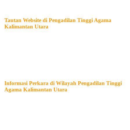
Pemerintah Daerah Kabupaten Nunukan
Tautan Website di Pengadilan Tinggi Agama
Kalimantan Utara
Pengadilan Tinggi Agama Kalimantan Utara
Pengadilan Agama Tanjung Selor
Pengadilan Agama Tarakan
Pengadilan Agama Nunukan
Informasi Perkara di Wilayah Pengadilan Tinggi
Agama Kalimantan Utara
SIPP Pengadilan Agama Tanjung Selor
SIPP Pengadilan Agama Tarakan
SIPP Pengadilan Agama Nunukan