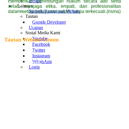
Artikel
memberikan perlindungan hukum secara adil serta
Lainnya
selalu menjaga etika, empati, dan profesionalitas
Statistik Kunjungan Website
dalam setiap pelayanan publik, tanpa terkecuali.(risma)
Tautan
Google Developer
Ucapan
Sosial Media Kami
Youtube
Tautan Website Umum
Facebook
Twitter
Mahkamah Agung RI
Instagram
WhatsApp
Badan Pengawasan MA RI
Login
Ditjen Badilag
Direktori Putusan MA-RI
JDIH Mahkamah Agung
PTA Kalimantan Utara
Pemerintah Provinsi Kalimantan Utara
PN Nunukan