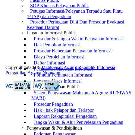
Fasilitas Publik
SOP Khusus Pelayanan Publik
Petugas Informasi/Pelayanan Terpadu Satu Pintu
(PTSP) dan Pengaduan
Prosedur Peringatan Dini Dan Prosedur Evakuasi
Keadaan Darurat
Layanan Informasi Publik
Prosedur & Jangka Waktu Pelayanan Informasi
Hak Pemohon Informasi
Prosedur Keberatan Pelayanan Informasi
Biaya Perolehan Informasi
Daftar Informasi
Copyright@2018
Mahkamah Agung Republik Indonesia
|
Pelaksana Pelayanan Informasi
Pengadilan Agama Nunukan
Formulir Permintaan Informasi
Laporan Akses Informasi
Pengaduan Layanan Publik
Sistem Pengawasan Mahkamah Agung RI (SIWAS
MARI)
Prosedur Pengaduan
Hak - hak Pelapor dan Terlapor
Laporan Rekapitulasi Pengaduan
Jangka Waktu & Alur Penyelesaian Pengaduan
Pengawasan & Pendisiplinan
Pedoman Pengawasan