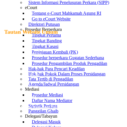
Sistem Informasi Penelusuran Perkara (SIPP)
eCourt
Tentang e-Court Mahkamah Agung RI
Go to eCourt Website
Direktori Putusan
Prosedur Berperkara
Tautan Website Umum
Tingkat Pertama
Tingkat Banding
Mahkamah Agung RI
Tingkat Kasasi
Peninjauan Kembali (PK)
Badan Pengawasan MA RI
Prosedur berperkara Gugatan Sederhana
Prosedur Pengambilan Produk Pengadilan
Ditjen Badilag
Hak-hak Para Pencari Keadilan
Hak-hak Pokok Dalam Proses Persidangan
Direktori Putusan MA-RI
Tata Tertib di Pengadilan
Agenda/Jadwal Persidangan
JDIH Mahkamah Agung
Mediasi
Prosedur Mediasi
PTA Kalimantan Utara
Daftar Nama Mediator
Statistik Perkara
Pemerintah Provinsi Kalimantan Utara
Panggilan Ghaib
Delegasi/Tabayun
PN Nunukan
Delegasi Masuk