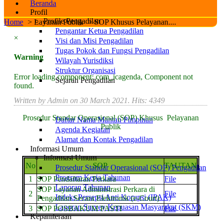
Beranda
Profil
Profile Pengadilan
Home
>
Layanan Publik
>
SOP Khusus Pelayanan....
Pengantar Ketua Pengadilan
×
Visi dan Misi Pengadilan
Tugas Pokok dan Fungsi Pengadilan
Warning
Wilayah Yurisdiksi
Struktur Organisasi
Error loading component: com_icagenda, Component not
Sejarah Pengadilan
found.
Tanggal Pembentukan Pengadilan Agama
Nunukan
Written by Admin on
30 March 2021
. Hits: 4349
SK Pembentukan Pengadilan Agama Nunukan
Prosedur Standar Operasional (SOP) Khusus Pelayanan
Daftar Nama Mantan Pimpinan
Publik
Agenda Kegiatan
Alamat dan Kontak Pengadilan
Informasi Umum
Informasi Umum
No
SOP
TAUTAN
Prosedur Standar Operasional (SOP) Pengadilan
Program Kerja Tahunan
1
SOP Pendaftaran Perkara
File
Laporan Tahunan
SOP Layanan Administrasi Perkara di
2
File
Indeks Persepsi Anti Korupsi (IPAK)
Pengadilan Secara Elektronik (e-Court)
Laporan Survey Kepuasan Masyarakat (SKM)
3
SOP POSBAKUM PASTI
File
Kepaniteraan