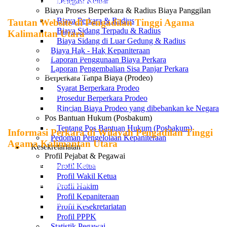
Delegasi Keluar
Pemerintah Daerah Kabupaten Nunukan
Biaya Proses Berperkara & Radius Biaya Panggilan
Biaya Perkara & Radius
Tautan Website di Pengadilan Tinggi Agama
Biaya Sidang Terpadu & Radius
Kalimantan Utara
Biaya Sidang di Luar Gedung & Radius
Biaya Hak - Hak Kepaniteraan
Pengadilan Tinggi Agama Kalimantan Utara
Laporan Penggunaan Biaya Perkara
Laporan Pengembalian Sisa Panjar Perkara
Pengadilan Agama Tanjung Selor
Berperkara Tanpa Biaya (Prodeo)
Syarat Berperkara Prodeo
Pengadilan Agama Tarakan
Prosedur Berperkara Prodeo
Rincian Biaya Prodeo yang dibebankan ke Negara
Pengadilan Agama Nunukan
Pos Bantuan Hukum (Posbakum)
Tentang Pos Bantuan Hukum (Posbakum)
Informasi Perkara di Wilayah Pengadilan Tinggi
Pedoman Pengelolaan Kepaniteraan
Agama Kalimantan Utara
Kesekretariatan
Profil Pejabat & Pegawai
Profil Ketua
SIPP Pengadilan Agama Tanjung Selor
Profil Wakil Ketua
SIPP Pengadilan Agama Tarakan
Profil Hakim
Profil Kepaniteraan
SIPP Pengadilan Agama Nunukan
Profil Kesekretariatan
Profil PPPK
Statistik Pegawai