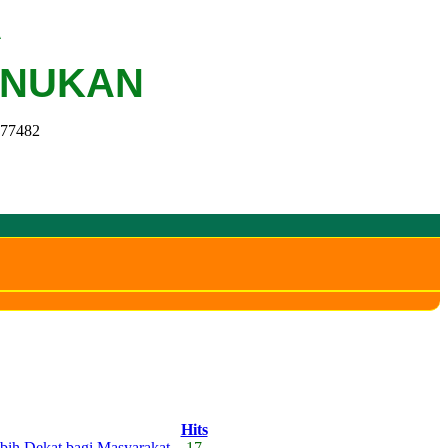
A
UNUKAN
 77482
Hits
bih Dekat bagi Masyarakat
17