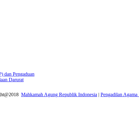
SP) dan Pengaduan
daan Darurat
ght@2018
Mahkamah Agung Republik Indonesia
|
Pengadilan Agama