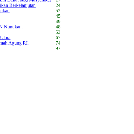
ikan Berkelanjutan
24
nukan
52
45
49
 PN Nunukan.
48
53
 Utara
67
amah Agung RI.
74
97