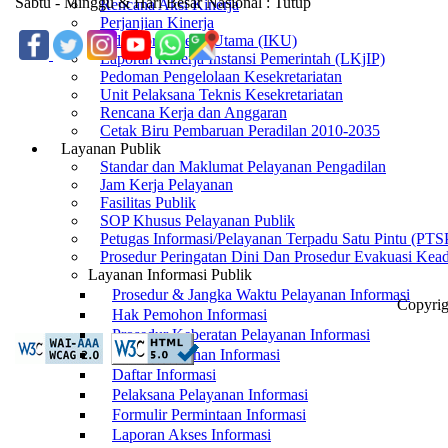
Sabtu - Minggu & Hari Besar Nasional : Tutup
Rencana Aksi Kinerja
Perjanjian Kinerja
Indikator Kinerja Utama (IKU)
Laporan Kinerja Instansi Pemerintah (LKjIP)
Pedoman Pengelolaan Kesekretariatan
Unit Pelaksana Teknis Kesekretariatan
Rencana Kerja dan Anggaran
Cetak Biru Pembaruan Peradilan 2010-2035
Layanan Publik
Standar dan Maklumat Pelayanan Pengadilan
Jam Kerja Pelayanan
Fasilitas Publik
SOP Khusus Pelayanan Publik
Petugas Informasi/Pelayanan Terpadu Satu Pintu (PT
Prosedur Peringatan Dini Dan Prosedur Evakuasi Kea
Layanan Informasi Publik
Prosedur & Jangka Waktu Pelayanan Informasi
Copyri
Hak Pemohon Informasi
Prosedur Keberatan Pelayanan Informasi
Biaya Perolehan Informasi
Daftar Informasi
Pelaksana Pelayanan Informasi
Formulir Permintaan Informasi
Laporan Akses Informasi