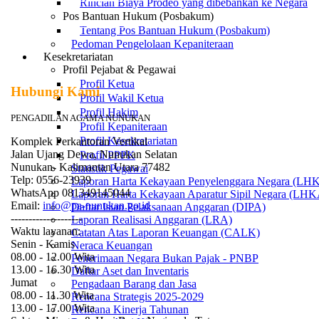
Rincian Biaya Prodeo yang dibebankan ke Negara
Pos Bantuan Hukum (Posbakum)
SIPP Pengadilan Agama Nunukan
Tentang Pos Bantuan Hukum (Posbakum)
Pedoman Pengelolaan Kepaniteraan
Kesekretariatan
Profil Pejabat & Pegawai
Profil Ketua
Hubungi Kami
Profil Wakil Ketua
Profil Hakim
PENGADILAN AGAMA NUNUKAN
Profil Kepaniteraan
Profil Kesekretariatan
Komplek Perkantoran Vertikal
Jalan Ujang Dewa, Nunukan Selatan
Profil PPPK
Nunukan- Kalimantan Utara 77482
Statistik Pegawai
Telp: 0556-23939
Laporan Harta Kekayaan Penyelenggara Negara (LH
WhatsApp 081349145044
Laporan Harta Kekayaan Aparatur Sipil Negara (LH
Email:
info@pa-nunukan.go.id
Daftar Isian Pelaksanaan Anggaran (DIPA)
--------------------
Laporan Realisasi Anggaran (LRA)
Waktu layanan:
Catatan Atas Laporan Keuangan (CALK)
Senin - Kamis
Neraca Keuangan
08.00 - 12.00 Wita
Penerimaan Negara Bukan Pajak - PNBP
13.00 - 16.30 Wita
Daftar Aset dan Inventaris
Jumat
Pengadaan Barang dan Jasa
08.00 - 11.30 Wita
Rencana Strategis 2025-2029
13.00 - 17.00 Wita
Rencana Kinerja Tahunan