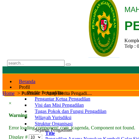
MAH
P
Komple
Telp : 
Beranda
Profil
Profile Pengadilan
Home
>
Publikasi
>
Arsip Berita Pengadi....
Pengantar Ketua Pengadilan
×
Visi dan Misi Pengadilan
Tugas Pokok dan Fungsi Pengadilan
Warning
Wilayah Yurisdiksi
Struktur Organisasi
Error loading component: com_icagenda, Component not found.
Sejarah Pengadilan
Title
Tanggal Pembentukan Pengadilan Agama Nunuka
Display #
Pengadilan Agama Nunukan Kembali Gelar Sida