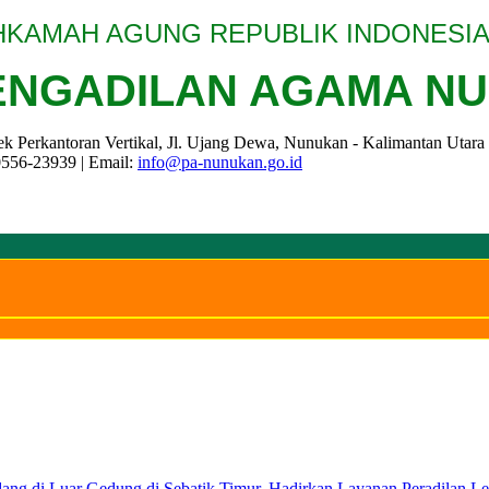
KAMAH AGUNG REPUBLIK INDONESI
ENGADILAN AGAMA N
k Perkantoran Vertikal, Jl. Ujang Dewa, Nunukan - Kalimantan Utara
0556-23939 | Email:
info@pa-nunukan.go.id
n
ng di Luar Gedung di Sebatik Timur, Hadirkan Layanan Peradilan Le