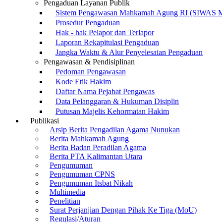
Pengaduan Layanan Publik
Sistem Pengawasan Mahkamah Agung RI (SIWAS 
Prosedur Pengaduan
Hak - hak Pelapor dan Terlapor
Laporan Rekapitulasi Pengaduan
Jangka Waktu & Alur Penyelesaian Pengaduan
Pengawasan & Pendisiplinan
Pedoman Pengawasan
Kode Etik Hakim
Daftar Nama Pejabat Pengawas
Data Pelanggaran & Hukuman Disiplin
Putusan Majelis Kehormatan Hakim
Publikasi
Arsip Berita Pengadilan Agama Nunukan
Berita Mahkamah Agung
Berita Badan Peradilan Agama
Berita PTA Kalimantan Utara
Pengumuman
Pengumuman CPNS
Pengumuman Itsbat Nikah
Multimedia
Penelitian
Surat Perjanjian Dengan Pihak Ke Tiga (MoU)
Regulasi/Aturan