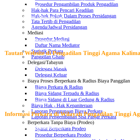
Prosedur Pengambilan Produk Pengadilan
PTA Kalimantan Utara
Hak-hak Para Pencari Keadilan
Hak-hak Pokok Dalam Proses Persidangan
Pemerintah Provinsi Kalimantan Utara
Tata Tertib di Pengadilan
Agenda/Jadwal Persidangan
PN Nunukan
Mediasi
Prosedur Mediasi
Pemerintah Daerah Kabupaten Nunukan
Daftar Nama Mediator
Statistik Perkara
Tautan Website di Pengadilan Tinggi Agama Kalim
Panggilan Ghaib
Delegasi/Tabayun
Pengadilan Tinggi Agama Kalimantan Utara
Delegasi Masuk
Delegasi Keluar
Pengadilan Agama Tanjung Selor
Biaya Proses Berperkara & Radius Biaya Panggilan
Biaya Perkara & Radius
Pengadilan Agama Tarakan
Biaya Sidang Terpadu & Radius
Biaya Sidang di Luar Gedung & Radius
Pengadilan Agama Nunukan
Biaya Hak - Hak Kepaniteraan
Laporan Penggunaan Biaya Perkara
Informasi Perkara di Wilayah Pengadilan Tinggi 
Laporan Pengembalian Sisa Panjar Perkara
Berperkara Tanpa Biaya (Prodeo)
SIPP Pengadilan Agama Tanjung Selor
Syarat Berperkara Prodeo
Prosedur Berperkara Prodeo
SIPP Pengadilan Agama Tarakan