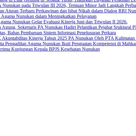
A Nunukan pada Triwulan III 2026, Temuan Minor Jadi Langkah Perba
an Aturan Terbaru Perkawinan dan Isbat Nikah dalam Dialog RRI Nu
an Agama Nunukan dalam Meningkatkan Pelayanan
Agama Nunukan Gelar Evaluasi Kinerja Juni dan Triwulan II 2026.
h Agung, Sekretaris PA Nunukan Hadiri Pelantikan Pejabat Sruktural
as, Bahas Pembaruan Sistem Informasi Penelusuran Perkara
E Akuntabilitas Kinerja Tahun 2025 PA Nunukan Oleh PTA Kalimatan
usita Pengadilan Agama Nunukan Ikuti Penguatan Kompetensi di Mahk
Terima Kunjungan Kepala BPJS Kesehatan Nunukan